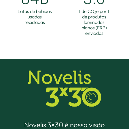
Latas de bebidas
t de CO
e por t
2
usadas
de produtos
recicladas
laminados
planos (FRP)
enviados
Novelis 3×30 é nossa visão