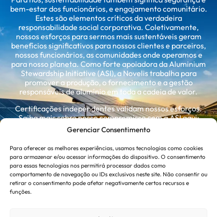
bem-estar dos funcionários, e engajamento comunitário.
Estes são elementos críticos da verdadeira
responsabilidade social corporativa. Coletivamente,
nossos esforços para sermos mais sustentáveis geram
benefícios significativos para nossos clientes e parceiros,
nossos funcionários, as comunidades onde operamos e
para nosso planeta. Como forte apoiadora da Aluminium
Stewardship Initiative (ASI), a Novelis trabalha para
promover a produção, o fornecimento e a gestão
responsáveis de alumínio em toda a cadeia de valor.
Certificações independentes validam nossos esforços.
Saiba mais sobre nosso compromisso com a ASI aqui:
Aluminium Stewardship Initiative
Gerenciar Consentimento
Para oferecer as melhores experiências, usamos tecnologias como cookies
Ver Todas as Certificações
para armazenar e/ou acessar informações do dispositivo. O consentimento
para essas tecnologias nos permitirá processar dados como
comportamento de navegação ou IDs exclusivos neste site. Não consentir ou
retirar o consentimento pode afetar negativamente certos recursos e
funções.