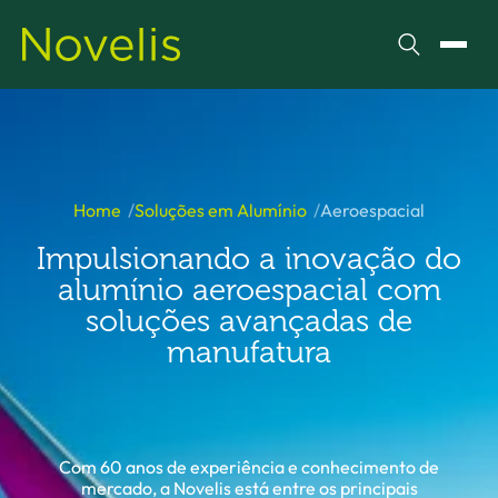
Pesquisar
Alter
Home
Soluções em Alumínio
Aeroespacial
Impulsionando a inovação do
alumínio aeroespacial com
soluções avançadas de
manufatura
Com 60 anos de experiência e conhecimento de
mercado, a Novelis está entre os principais