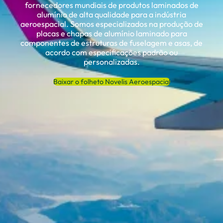
fornecedores mundiais de produtos laminados de
alumínio de alta qualidade para a indústria
aeroespacial. Somos especializados na produção de
placas e chapas de alumínio laminado para
componentes de estruturas de fuselagem e asas, de
acordo com especificações padrão ou
personalizadas.
Baixar o folheto Novelis Aeroespacial