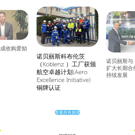
完成收购爱励
诺贝丽斯科布伦茨
诺贝丽斯与 E
（Koblenz ）工厂获颁
扩大长期合
航空卓越计划(Aero
持续发展
Excellence Initiative)
铜牌认证
查看所有新闻