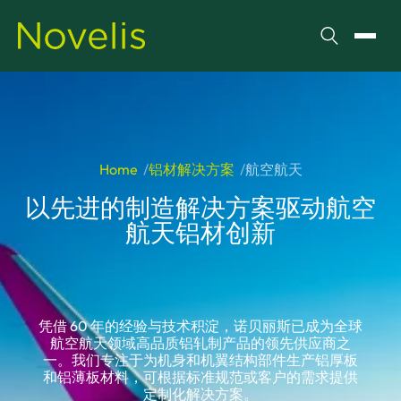
搜索
切换
Home
铝材解决方案
航空航天
以先进的制造解决方案驱动航空
航天铝材创新
凭借 60 年的经验与技术积淀，诺贝丽斯已成为全球
航空航天领域高品质铝轧制产品的领先供应商之
一。我们专注于为机身和机翼结构部件生产铝厚板
和铝薄板材料，可根据标准规范或客户的需求提供
定制化解决方案。