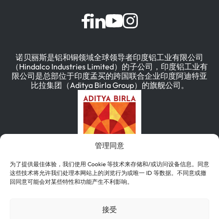
诺贝丽斯是铝和铜领域全球领导者印度铝工业有限公司
（Hindalco Industries Limited）的子公司，印度铝工业有
限公司是总部位于印度孟买的跨国联合企业印度阿迪特亚
比拉集团（Aditya Birla Group）的旗舰公司。
管理同意
为了提供最佳体验，我们使用 Cookie 等技术来存储和/或访问设备信息。同意
这些技术将允许我们处理本网站上的浏览行为或唯一 ID 等数据。不同意或撤
回同意可能会对某些特性和功能产生不利影响。
简体中文
English
(
英语
)
Deutsch
(
德语
)
接受
한국어
(
韩语
)
Português
(
葡萄牙语（巴西）
)