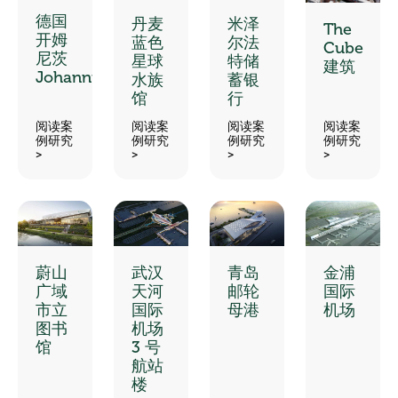
德国
丹麦
米泽
The
开姆
蓝色
尔法
Cube
尼茨
星球
特储
建筑
Johanniskarree
水族
蓄银
馆
行
阅读案
阅读案
阅读案
阅读案
例研究
例研究
例研究
例研究
>
>
>
>
蔚山
武汉
青岛
金浦
广域
天河
邮轮
国际
市立
国际
母港
机场
图书
机场
馆
3 号
航站
楼