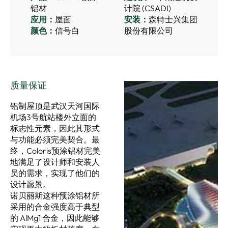
铝材
计院 (CSADI)
应用：
屋面
安装：
森特士兴集团
颜色：
信号白
股份有限公司
质量保证
铝制屋顶是武汉天河国际
机场3号航站楼外立面的
标志性元素，因此其形式
与功能必须完美契合。最
终，Coloris预涂铝材完美
地满足了设计师和安装人
员的需求，实现了他们的
设计愿景。
诺贝丽斯这种预涂铝材所
采用的合金强度高于典型
的 AlMg1 合金，因此能够