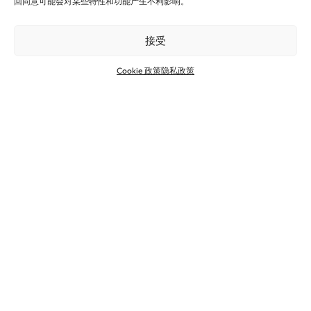
回同意可能会对某些特性和功能产生不利影响。
接受
Cookie 政策
隐私政策
与法孚
为什么铝仍然是交通标
）携手提升铝回
志和车牌的理想材料选
能效
择
诺贝丽斯在
用首台电加
查看所有新闻