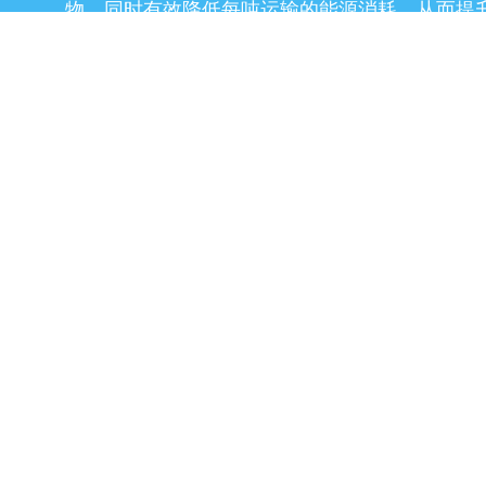
物，同时有效降低每吨运输的能源消耗，从而提
地及散装货物运输线路的整体生产效率与成本效
严苛工况下的耐用性
经过专门优化的表面韧性与耐腐蚀性能，使其在
化学腐蚀环境中依然具备更长的使用寿命，从而
机时间，并延长维护与检修周期。
成熟的可制造性
诺贝丽斯运输解决方案针对高效弯曲/成型及传统
化设计，可实现快速制造和稳定一致的产品质量
修与维护，提升整体运营可靠性。