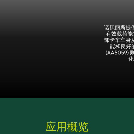
诺贝丽斯提
有效载荷能力
卸卡车车身
能和良好的
(AA505
化
应用概览