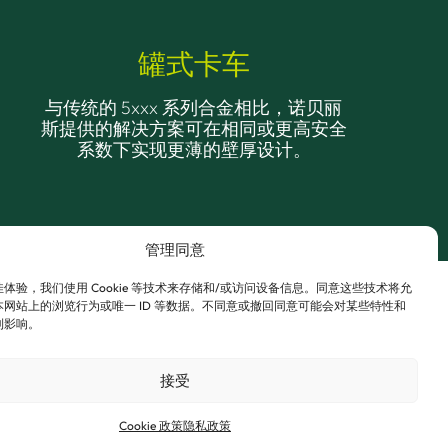
罐式卡车
与传统的 5xxx 系列合金相比，诺贝丽
斯提供的解决方案可在相同或更高安全
系数下实现更薄的壁厚设计。
管理同意
体验，我们使用 Cookie 等技术来存储和/或访问设备信息。同意这些技术将允
网站上的浏览行为或唯一 ID 等数据。不同意或撤回同意可能会对某些特性和
利影响。
接受
多样化加工选项，既支持直接替换现有结构，也
Cookie 政策
隐私政策
案——无论是自卸卡车车身及翻斗拖车，还是筒仓