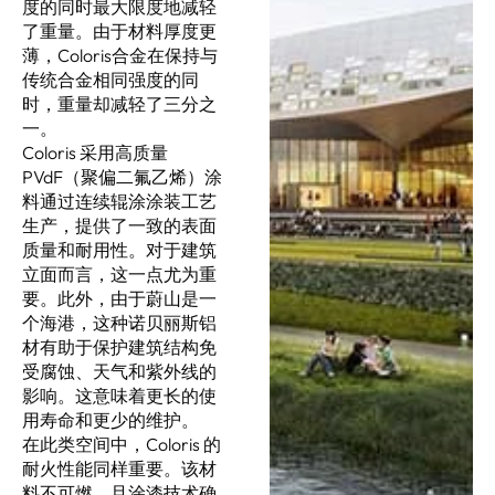
度的同时最大限度地减轻
了重量。由于材料厚度更
薄，Coloris合金在保持与
传统合金相同强度的同
时，重量却减轻了三分之
一。
Coloris 采用高质量
PVdF（聚偏二氟乙烯）涂
料通过连续辊涂涂装工艺
生产，提供了一致的表面
质量和耐用性。对于建筑
立面而言，这一点尤为重
要。此外，由于蔚山是一
个海港，这种诺贝丽斯铝
材有助于保护建筑结构免
受腐蚀、天气和紫外线的
影响。这意味着更长的使
用寿命和更少的维护。
在此类空间中，Coloris 的
耐火性能同样重要。该材
料不可燃，且涂漆技术确