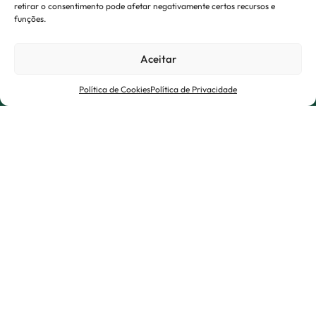
retirar o consentimento pode afetar negativamente certos recursos e
funções.
Aceitar
Ásia
Política de Cookies
Política de Privacidade
Sedes regionais
Seul, Coreia do Sul
Centros de produção e P&T
Changzhou, China
Xangai, China *
Zhenjiang, China
Yeongju, Coreia do Sul
Ulsan, Coreia do Sul (Ulsan Aluminum JV) *
Centros de vendas
Dubai, EAU