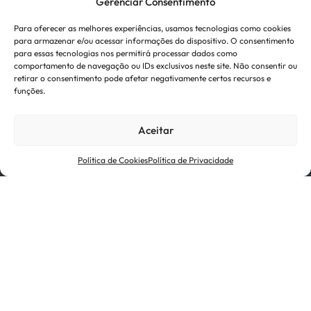
Gerenciar Consentimento
Para oferecer as melhores experiências, usamos tecnologias como cookies
para armazenar e/ou acessar informações do dispositivo. O consentimento
para essas tecnologias nos permitirá processar dados como
comportamento de navegação ou IDs exclusivos neste site. Não consentir ou
retirar o consentimento pode afetar negativamente certos recursos e
funções.
Investidores & Mídia
Fornecedores
Aceitar
Certificações
Termos de Uso
Política de Cookies
Política de Privacidade
Política de Cookies
Política de Privacidade
Ética e Conformidade
A Novelis é uma subsidiária da Hindalco Industries
Limited, líder nos setores de alumínio e cobre e a
principal empresa de metais do Aditya Birla Group, um