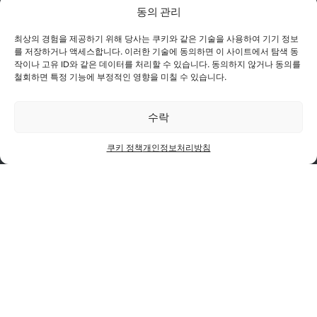
동의 관리
최상의 경험을 제공하기 위해 당사는 쿠키와 같은 기술을 사용하여 기기 정보
를 저장하거나 액세스합니다. 이러한 기술에 동의하면 이 사이트에서 탐색 동
작이나 고유 ID와 같은 데이터를 처리할 수 있습니다. 동의하지 않거나 동의를
철회하면 특정 기능에 부정적인 영향을 미칠 수 있습니다.
투자자 & 미디어
공급업체
노벨리스 벤처
이용 약관
수락
쿠키 정책
개인정보 처리방침
쿠키 정책
개인정보처리방침
윤리 & 준법
노벨리스는 인도 뭄바이에 본사를 둔 다국적 기업 아디트야
비를라 그룹(Aditya Birla Group)의 금속 부문 핵심 계열사
이자 알루미늄 및 구리 산업을 선도하는 힌달코 인더스트리
(Hindalco Industries Limited)의 자회사입니다.