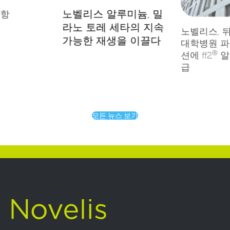
노벨리스 알루미늄, 밀
공항
라노 토레 세타의 지속
노벨리스, 
가능한 재생을 이끌다
대학병원 파
®
션에 ff2
알
급
모든 뉴스 보기