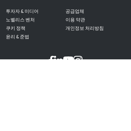
투자자 & 미디어
공급업체
노벨리스 벤처
이용 약관
쿠키 정책
개인정보 처리방침
윤리 & 준법
노벨리스는 인도 뭄바이에 본사를 둔 다국적 기업 아디트야
비를라 그룹(Aditya Birla Group)의 금속 부문 핵심 계열사
이자 알루미늄 및 구리 산업을 선도하는 힌달코 인더스트리
(Hindalco Industries Limited)의 자회사입니다.