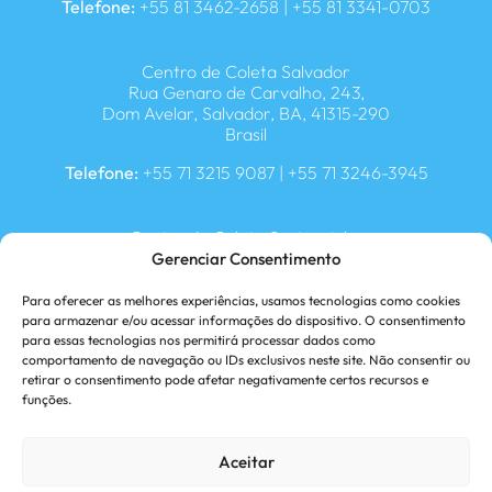
Telefone:
+55 81 3462-2658 | +55 81 3341-0703
Centro de Coleta Salvador
Rua Genaro de Carvalho, 243,
Dom Avelar, Salvador, BA, 41315-290
Brasil
Telefone:
+55 71 3215 9087 | +55 71 3246-3945
Centro de Coleta Sertãozinho
Av. Marginal José Osvaldo Marques, 2100,
Gerenciar Consentimento
Setor Industrial, Sertãozinho, SP, 14173-010, Brasil
Para oferecer as melhores experiências, usamos tecnologias como cookies
Telefone:
+55 16 3942 6812 | +55 16 3942 6800
para armazenar e/ou acessar informações do dispositivo. O consentimento
para essas tecnologias nos permitirá processar dados como
comportamento de navegação ou IDs exclusivos neste site. Não consentir ou
retirar o consentimento pode afetar negativamente certos recursos e
Centro de Coleta Parnamirim
funções.
Rua Manoel Monteiro Filho, 490
Passagem de Areia, Parnamirim, RN, 59145-630, Brasil
Aceitar
Telefone:
+55 84 3272-1030 | +55 84 3272 2904