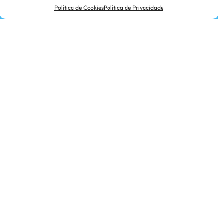
Política de Cookies
Política de Privacidade
Centro Centro de Coleta Gravataí
Rua Otavio Schemes, 3725, Barnabe,
Gravataí, RS, 94155-000, Brasil
Investidores & Mídia
Fornecedores
Certificações
Termos de Uso
Política de Cookies
Política de Privacidade
Ética e Conformidade