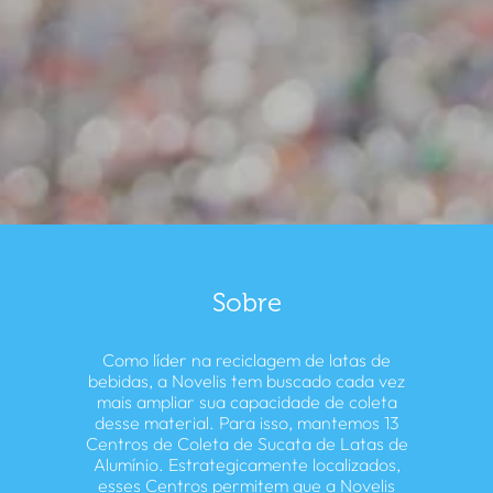
Sobre
Como líder na reciclagem de latas de
bebidas, a Novelis tem buscado cada vez
mais ampliar sua capacidade de coleta
desse material. Para isso, mantemos 13
Centros de Coleta de Sucata de Latas de
Alumínio. Estrategicamente localizados,
esses Centros permitem que a Novelis