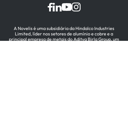
A Novelis é uma subsidiária da Hindalco Industries
Limited, líder nos setores de alumínio e cobre e a
principal empresa de metais do Aditya Birla Group, um
conglomerado multinacional com sede em Mumbai, Índia.
简体中文
(
Chinês (Simplificado)
)
English
(
Inglês
)
Deutsch
(
Alemão
)
한국어
(
Coreano
)