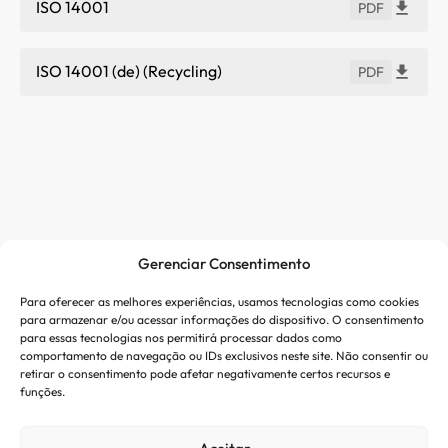
ISO 14001
PDF
ISO 14001 (de) (Recycling)
PDF
Link externo
Novelis Ethics Helpline
Gerenciar Consentimento
Documentos jurídicos
Para oferecer as melhores experiências, usamos tecnologias como cookies
para armazenar e/ou acessar informações do dispositivo. O consentimento
para essas tecnologias nos permitirá processar dados como
comportamento de navegação ou IDs exclusivos neste site. Não consentir ou
LkSG – Grundsatzerklärung
PDF
retirar o consentimento pode afetar negativamente certos recursos e
funções.
LkSG – Verfahrensordnung
PDF
Beschwerdeverfahren