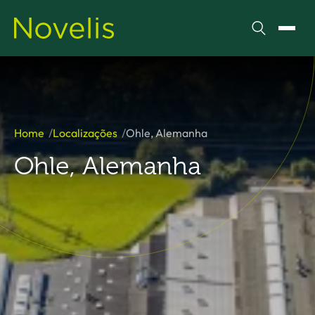
Pesquisar
Alter
Home
Localizações
Ohle, Alemanha
Ohle, Alemanha