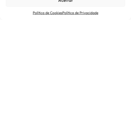
Aceitar
Política de Cookies
Política de Privacidade
Políticas
Verhalten im Notfall
PDF
Investidores & Mídia
Fornecedores
Certificações
Termos de Uso
Política de Cookies
Política de Privacidade