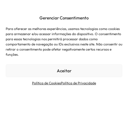
Gerenciar Consentimento
Para oferecer as melhores experiências, usamos tecnologias como cookies
para armazenar e/ou acessar informações do dispositivo. O consentimento
para essas tecnologias nos permitirá processar dados como
comportamento de navegação ou IDs exclusivos neste site. Não consentir ou
retirar o consentimento pode afetar negativamente certos recursos e
funções.
T6
Novelis inaugura o
Aceitar
primeiro forno Pusher
elétrico na unidade de
Política de Cookies
Política de Privacidade
Sierre