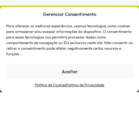
Gerenciar Consentimento
Para oferecer as melhores experiências, usamos tecnologias como cookies
para armazenar e/ou acessar informações do dispositivo. O consentimento
para essas tecnologias nos permitirá processar dados como
comportamento de navegação ou IDs exclusivos neste site. Não consentir ou
retirar o consentimento pode afetar negativamente certos recursos e
funções.
Investidores & Mídia
Fornecedores
Aceitar
Certificações
Termos de Uso
Política de Cookies
Política de Privacidade
Política de Cookies
Política de Privacidade
Ética e Conformidade