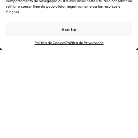
comportamento de navegação ou IDs exclusivos neste site. Não consentir ou
retirar o consentimento pode afetar negativamente certos recursos e
funções.
Aceitar
A Novelis é uma subsidiária da Hindalco Industries
Política de Cookies
Política de Privacidade
Limited, líder nos setores de alumínio e cobre e a
principal empresa de metais do Aditya Birla Group, um
conglomerado multinacional com sede em Mumbai, Índia.
简体中文
(
Chinês (Simplificado)
)
English
(
Inglês
)