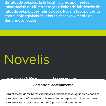
de latas de bebidas. Este local inclui equipamentos
laboratoriais de última geração e linhas de fabricação de
latas de bebidas, permitindo que a Novelis faça parcerias
com clientes globais de latas no desenvolvimento de
designs avançados.
Investidores & Mídia
Fornecedores
Certificações
Termos de Uso
Gerenciar Consentimento
Política de Cookies
Política de Privacidade
Para oferecer as melhores experiências, usamos tecnologias como cookies
Ética e Conformidade
para armazenar e/ou acessar informações do dispositivo. O consentimento
para essas tecnologias nos permitirá processar dados como