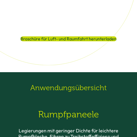
Novelis unterstützt diesen Wandel mit einem
breiten Portfolio an Aluminiumblechen und -platten
in Luftfahrtindustrie, unterstützt durch robuste
technische Kapazitäten und on-the-ground
Support.
Broschüre für Luft- und Raumfahrt herunterladen
Anwendungsübersicht
Rumpfpaneele
Legierungen mit geringer Dichte für leichtere
Rumpfbleche, führen zu Treibstoffeffizienz und