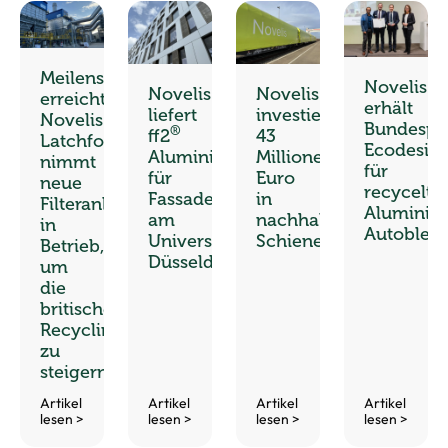
Meilenstein
Novelis
Novelis
Novelis
erreicht:
erhält
liefert
investiert
Novelis
Bundespr
®
ff2
43
Latchford
Ecodesig
Aluminium
Millionen
nimmt
für
für
Euro
neue
recycelte
Fassadenlösung
in
Filteranlagen
Aluminiu
am
nachhaltige
in
Autoblec
Universitätsklinikum
Schienenlogistik
Betrieb,
Düsseldorf
um
die
britische
Recyclingkapazität
zu
steigern
Artikel
Artikel
Artikel
Artikel
lesen >
lesen >
lesen >
lesen >