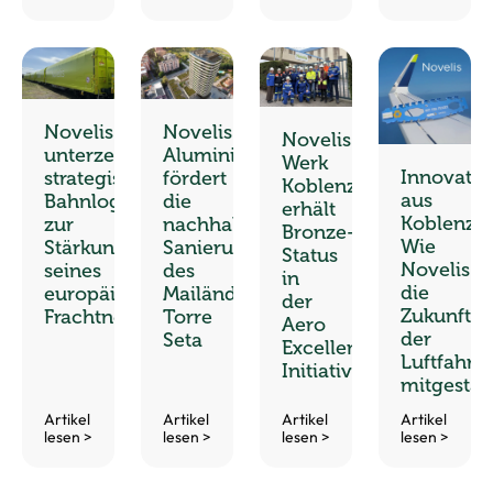
Novelis
Novelis
Novelis-
unterzeichnet
Aluminium
Werk
Innovatio
strategischen
fördert
Koblenz
aus
Bahnlogistikvertrag
die
erhält
Koblenz:
zur
nachhaltige
Bronze-
Wie
Stärkung
Sanierung
Status
Novelis
seines
des
in
die
europäischen
Mailänder
der
Zukunft
Frachtnetzwerks
Torre
Aero
der
Seta
Excellence
Luftfahrt
Initiative
mitgestalt
Artikel
Artikel
Artikel
Artikel
lesen >
lesen >
lesen >
lesen >