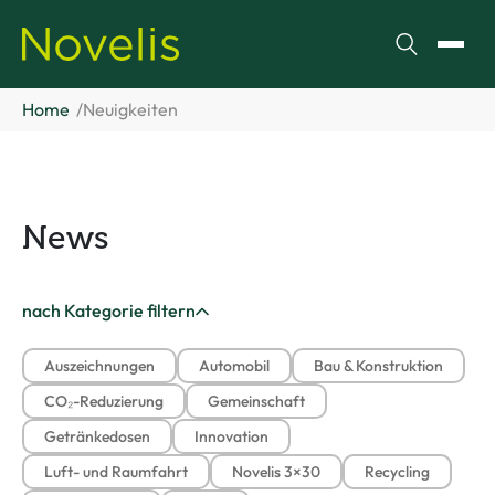
Suchen
Menü
Home
Neuigkeiten
News
nach Kategorie filtern
Auszeichnungen
Automobil
Bau & Konstruktion
CO₂-Reduzierung
Gemeinschaft
Getränkedosen
Innovation
Luft- und Raumfahrt
Novelis 3×30
Recycling