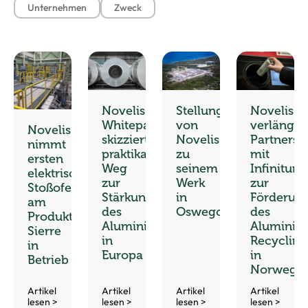
Unternehmen
Zweck
Novelis-
Stellungnahme
Novelis
Whitepaper
von
verlänger
Novelis
skizziert
Novelis
Partnersc
nimmt
praktikablen
zu
mit
ersten
Weg
seinem
Infinitum
elektrischen
zur
Werk
zur
Stoßofen
Stärkung
in
Förderun
am
des
Oswego
des
Produktionsstandort
Aluminiumrecyclings
Aluminiu
Sierre
in
Recycling
in
Europa
in
Betrieb
Norwege
Artikel
Artikel
Artikel
Artikel
lesen >
lesen >
lesen >
lesen >