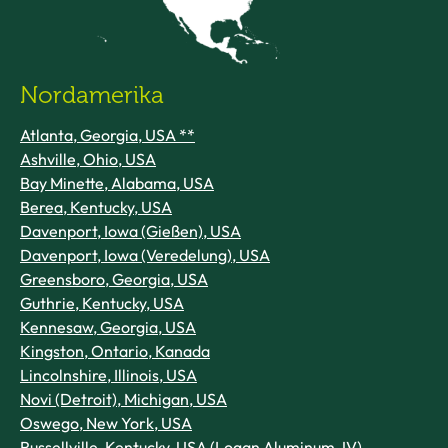
Nordamerika
Atlanta, Georgia, USA **
Ashville, Ohio, USA
Bay Minette, Alabama, USA
Berea, Kentucky, USA
Davenport, Iowa (Gießen), USA
Davenport, Iowa (Veredelung), USA
Greensboro, Georgia, USA
Guthrie, Kentucky, USA
Kennesaw, Georgia, USA
Kingston, Ontario, Kanada
Lincolnshire, Illinois, USA
Novi (Detroit), Michigan, USA
Oswego, New York, USA
Russellville, Kentucky, USA (Logan Aluminum JV)