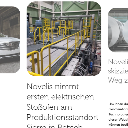
Novel
skizzi
Weg z
Novelis nimmt
des
ersten elektrischen
Alumi
Um Ihnen das
Stoßofen am
in Eu
Geräteinform
Technologien
Produktionsstandort
dieser Websi
können best
Sierre in Betrieb