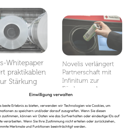
is-Whitepaper
Novelis verlängert
ert praktikablen
Partnerschaft mit
Infinitum zur
ur Stärkung
Förderung des
Einwilligung verwalten
Aluminiumdosen-
niumrecyclings
Recyclings in
 beste Erlebnis zu bieten, verwenden wir Technologien wie Cookies, um
ropa
ationen zu speichern und/oder darauf zuzugreifen. Wenn Sie diesen
Norwegen
 zustimmen, können wir Daten wie das Surfverhalten oder eindeutige IDs auf
te verarbeiten. Wenn Sie Ihre Zustimmung nicht erteilen oder zurückziehen,
immte Merkmale und Funktionen beeinträchtigt werden.