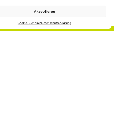
Akzeptieren
Cookie-Richtlinie
Datenschutzerklärung
dalco
nehmen in
 Metall-
mbai,