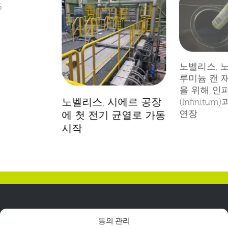
6
노벨리스, 
루미늄 캔 
을 위해 인
노벨리스, 시에르 공장
(Infinitu
연장
에 첫 전기 균열로 가동
시작
동의 관리