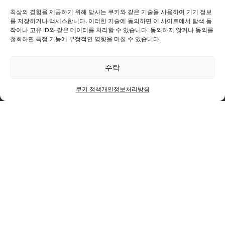
최상의 경험을 제공하기 위해 당사는 쿠키와 같은 기술을 사용하여 기기 정보
를 저장하거나 액세스합니다. 이러한 기술에 동의하면 이 사이트에서 탐색 동
작이나 고유 ID와 같은 데이터를 처리할 수 있습니다. 동의하지 않거나 동의를
철회하면 특정 기능에 부정적인 영향을 미칠 수 있습니다.
투자자 & 미디어
공급업체
노벨리스 벤처
이용 약관
수락
쿠키 정책
개인정보 처리방침
윤리 & 준법
쿠키 정책
개인정보처리방침
노벨리스는 인도 뭄바이에 본사를 둔 다국적 기업 아디트야
비를라 그룹(Aditya Birla Group)의 금속 부문 핵심 계열사
이자 알루미늄 및 구리 산업을 선도하는 힌달코 인더스트리
(Hindalco Industries Limited)의 자회사입니다.