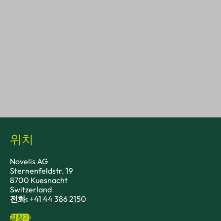
위치
Novelis AG
Sternenfeldstr. 19
8700 Kuesnacht
Switzerland
전화:
+41 44 386 2150
길찾기