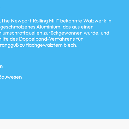
s
 „The Newport Rolling Mill“ bekannte Walzwerk in
t geschmolzenes Aluminium, das aus einer
iniumschrottquellen zurückgewonnen wurde, und
thilfe des Doppelband-Verfahrens für
trangguß zu flachgewalztem blech.
n
Bauwesen