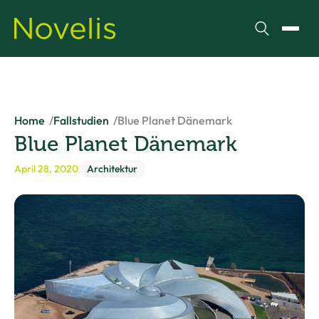
Suchen
Menü
Home
Fallstudien
Blue Planet Dänemark
Blue Planet Dänemark
April 28, 2020
Architektur