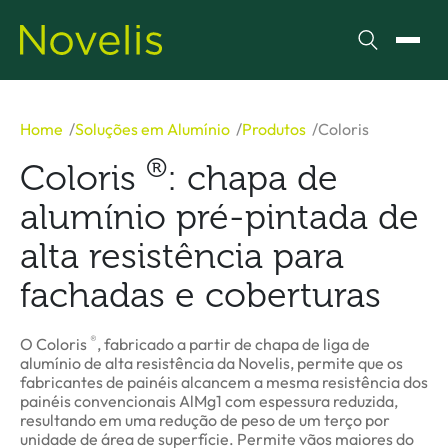
Pesquisar
Alter
Home
Soluções em Alumínio
Produtos
Coloris
®
Coloris
: chapa de
alumínio pré-pintada de
alta resistência para
fachadas e coberturas
®
O Coloris
, fabricado a partir de chapa de liga de
alumínio de alta resistência da Novelis, permite que os
fabricantes de painéis alcancem a mesma resistência dos
painéis convencionais AlMg1 com espessura reduzida,
resultando em uma redução de peso de um terço por
unidade de área de superfície. Permite vãos maiores do