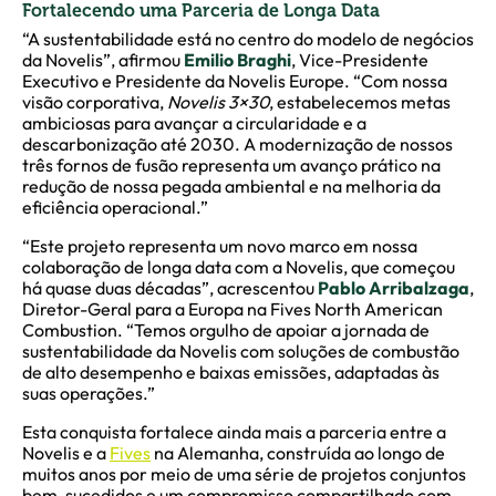
Fortalecendo uma Parceria de Longa Data
“A sustentabilidade está no centro do modelo de negócios
da Novelis”, afirmou
Emilio Braghi
, Vice-Presidente
Executivo e Presidente da Novelis Europe. “Com nossa
visão corporativa,
Novelis 3×30
, estabelecemos metas
ambiciosas para avançar a circularidade e a
descarbonização até 2030. A modernização de nossos
três fornos de fusão representa um avanço prático na
redução de nossa pegada ambiental e na melhoria da
eficiência operacional.”
“Este projeto representa um novo marco em nossa
colaboração de longa data com a Novelis, que começou
há quase duas décadas”, acrescentou
Pablo Arribalzaga
,
Diretor-Geral para a Europa na Fives North American
Combustion. “Temos orgulho de apoiar a jornada de
sustentabilidade da Novelis com soluções de combustão
de alto desempenho e baixas emissões, adaptadas às
suas operações.”
Esta conquista fortalece ainda mais a parceria entre a
Novelis e a
Fives
na Alemanha, construída ao longo de
muitos anos por meio de uma série de projetos conjuntos
bem-sucedidos e um compromisso compartilhado com