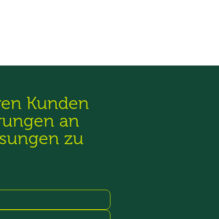
eren Kunden
rungen an
ösungen zu