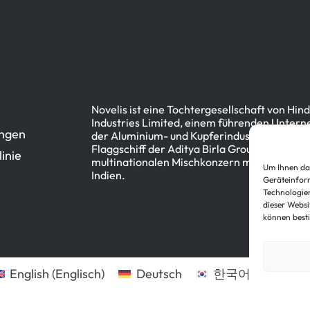
Novelis ist eine Tochtergesellschaft von Hin
Industries Limited, einem führenden Unter
ngen
der Aluminium- und Kupferindustrie und dem
Flaggschiff der Aditya Birla Group, einem
inie
multinationalen Mischkonzern mit Sitz in Mu
Um Ihnen das
Indien.
Geräteinform
Technologien
dieser Websi
können best
English
(
Englisch
)
Deutsch
한국어
(
Koreanis