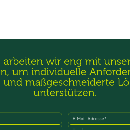
s arbeiten wir eng mit uns
, um individuelle Anforde
e und maßgeschneiderte L
unterstützen.