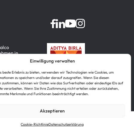
dalco
nehmen in
 Metall-
Einwilligung verwalten
mbai,
 beste Erlebnis zu bieten, verwenden wir Technologien wie Cookies, um
ationen zu speichern und/oder darauf zuzugreifen. Wenn Sie diesen
 zustimmen, können wir Daten wie das Surfverhalten oder eindeutige IDs auf
te verarbeiten. Wenn Sie Ihre Zustimmung nicht erteilen oder zurückziehen,
immte Merkmale und Funktionen beeinträchtigt werden.
Akzeptieren
ch
)
Português
(
Portugiesisch, Brasilien
)
Cookie-Richtlinie
Datenschutzerklärung