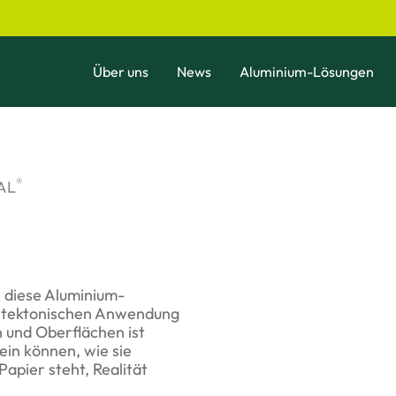
Über uns
News
Aluminium-Lösungen
®
AL
ch diese Aluminium-
hitektonischen Anwendung
n und Oberflächen ist
sein können, wie sie
apier steht, Realität