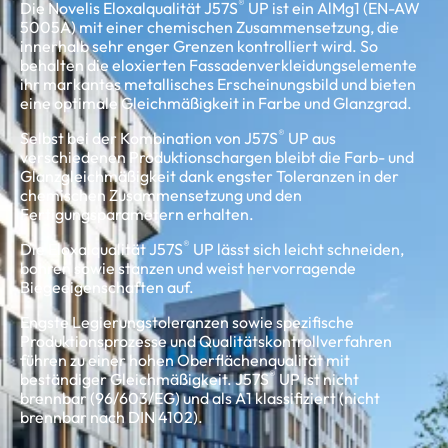
®
Die Novelis Eloxalqualität J57S
UP ist ein AlMg1 (EN-AW
5005A) mit einer chemischen Zusammensetzung, die
innerhalb sehr enger Grenzen kontrolliert wird. So
behalten die eloxierten Fassadenverkleidungselemente
ihr markantes metallisches Erscheinungsbild und bieten
eine optimale Gleichmäßigkeit in Farbe und Glanzgrad.
®
Selbst bei der Kombination von J57S
UP aus
verschiedenen Produktionschargen bleibt die Farb- und
Glanzgleichmäßigkeit dank engster Toleranzen in der
chemischen Zusammensetzung und den
Fertigungsparametern erhalten.
®
Die Eloxalqualität J57S
UP lässt sich leicht schneiden,
bohren sowie stanzen und weist hervorragende
Biegeeigenschaften auf.
Engste Legierungstoleranzen sowie spezifische
Produktionsprozesse und Qualitätskontrollverfahren
führen zu einer hohen Oberflächenqualität mit
®
beständiger Gleichmäßigkeit. J57S
UP ist nicht
brennbar (96/603/EG) und als A1 klassifiziert (nicht
brennbar nach DIN 4102).