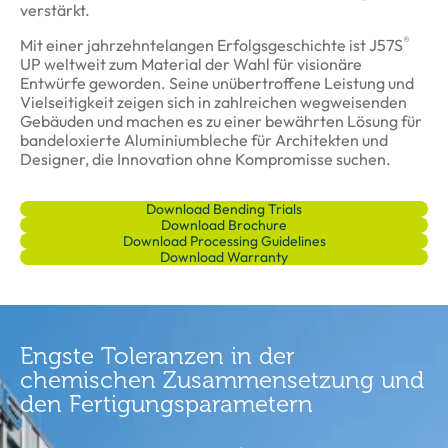
verstärkt.
®
Mit einer jahrzehntelangen Erfolgsgeschichte ist J57S
UP weltweit zum Material der Wahl für visionäre
Entwürfe geworden. Seine unübertroffene Leistung und
Vielseitigkeit zeigen sich in zahlreichen wegweisenden
Gebäuden und machen es zu einer bewährten Lösung für
bandeloxierte Aluminiumbleche für Architekten und
Designer, die Innovation ohne Kompromisse suchen.
Download Bending Trials
Download Brochure
Download Processing Guidelines
Download Warranty
Engste Toleranzen in der
chemischen Zusammensetzung und
den Fertigungsparametern