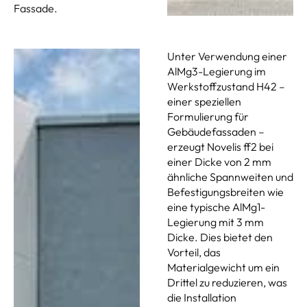
Fassade.
Unter Verwendung einer
AlMg3-Legierung im
Werkstoffzustand H42 –
einer speziellen
Formulierung für
Gebäudefassaden –
erzeugt Novelis ff2 bei
einer Dicke von 2 mm
ähnliche Spannweiten und
Befestigungsbreiten wie
eine typische AlMg1-
Legierung mit 3 mm
Dicke. Dies bietet den
Vorteil, das
Materialgewicht um ein
Drittel zu reduzieren, was
die Installation