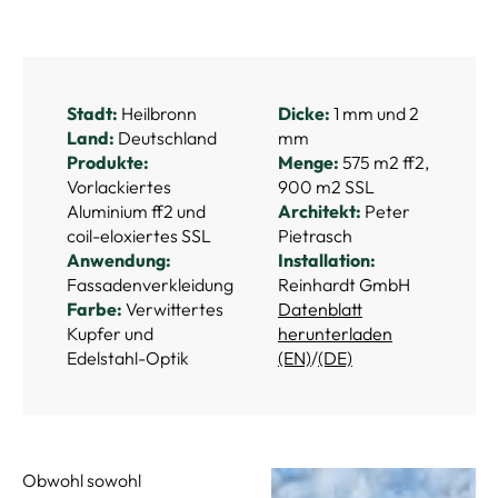
Stadt:
Heilbronn
Dicke:
1 mm und 2
Land:
Deutschland
mm
Produkte:
Menge:
575 m2 ff2,
Vorlackiertes
900 m2 SSL
Aluminium ff2 und
Architekt:
Peter
coil-eloxiertes SSL
Pietrasch
Anwendung:
Installation:
Fassadenverkleidung
Reinhardt GmbH
Farbe:
Verwittertes
Datenblatt
Kupfer und
herunterladen
Edelstahl-Optik
(EN)
/
(DE)
Obwohl sowohl