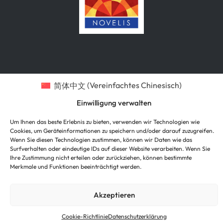
简体中文
(
Vereinfachtes Chinesisch
)
English
(
Englisch
)
Deutsch
Einwilligung verwalten
한국어
(
Koreanisch
)
Um Ihnen das beste Erlebnis zu bieten, verwenden wir Technologien wie
Português
(
Portugiesisch, Brasilien
)
Cookies, um Geräteinformationen zu speichern und/oder darauf zuzugreifen.
Wenn Sie diesen Technologien zustimmen, können wir Daten wie das
Surfverhalten oder eindeutige IDs auf dieser Website verarbeiten. Wenn Sie
Ihre Zustimmung nicht erteilen oder zurückziehen, können bestimmte
Merkmale und Funktionen beeinträchtigt werden.
Akzeptieren
Cookie-Richtlinie
Datenschutzerklärung