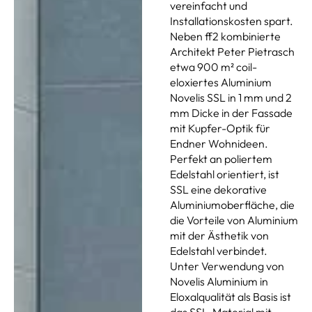
vereinfacht und
Installationskosten spart.
Neben ff2 kombinierte
Architekt Peter Pietrasch
etwa 900 m² coil-
eloxiertes Aluminium
Novelis SSL in 1 mm und 2
mm Dicke in der Fassade
mit Kupfer-Optik für
Endner Wohnideen.
Perfekt an poliertem
Edelstahl orientiert, ist
SSL eine dekorative
Aluminiumoberfläche, die
die Vorteile von Aluminium
mit der Ästhetik von
Edelstahl verbindet.
Unter Verwendung von
Novelis Aluminium in
Eloxalqualität als Basis ist
das SSL-Material mit