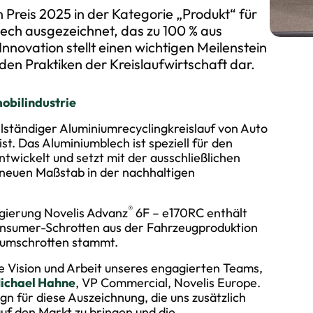
Preis 2025 in der Kategorie „Produkt“ für
ch ausgezeichnet, das zu 100 % aus
Innovation stellt einen wichtigen Meilenstein
den Praktiken der Kreislaufwirtschaft dar.
obilindustrie
llständiger Aluminiumrecyclingkreislauf von Auto
ist. Das Aluminiumblech ist speziell für den
wickelt und setzt mit der ausschließlichen
 neuen Maßstab in der nachhaltigen
®
gierung Novelis Advanz
6F – e170RC enthält
onsumer-Schrotten aus der Fahrzeugproduktion
iumschrotten stammt.
e Vision und Arbeit unseres engagierten Teams,
ichael Hahne
, VP Commercial, Novelis Europe.
n für diese Auszeichnung, die uns zusätzlich
uf den Markt zu bringen und die