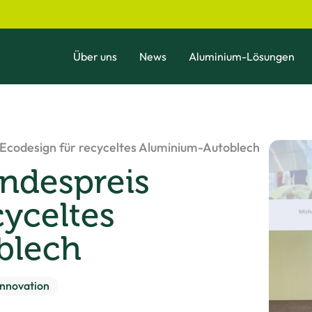
Über uns
News
Aluminium-Lösungen
 Ecodesign für recyceltes Aluminium-Autoblech
undespreis
cyceltes
blech
Innovation