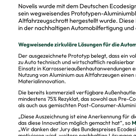
Novelis wurde mit dem Deutschen Ecodesign 
sein wegweisendes Prototypen-Aluminiumble
Altfahrzeugschrott hergestellt wurde. Diese 
in der nachhaltigen Automobilfertigung und 
Wegweisende zirkuläre Lösungen für die Autom
Der ausgezeichnete Prototyp belegt, dass ein vo
zu Auto technisch und wirtschaftlich realisierbar 
Einsatz in Karrosserieaußenhautanwendungen ent
Nutzung von Aluminium aus Altfahrzeugen einen
Materialinnovation.
Die bereits kommerziell verfügbare Außenhautle
mindestens 75% Rezyklat, das sowohl aus Pre-C
als auch aus gemischten Post-Consumer-Alumin
„Diese Auszeichnung ist eine Anerkennung für di
das diese Innovation möglich gemacht hat“, so
M
„Wir danken der Jury des Bundespreises Ecodesig
motivieren wird, weitere nachhaltige Lösungen a