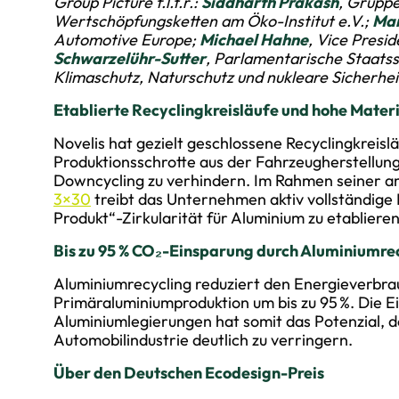
Group Picture f.l.t.r.:
Siddharth Prakash
, Gruppe
Wertschöpfungsketten am Öko-Institut e.V.;
Mar
Automotive Europe;
Michael Hahne
, Vice Presi
Schwarzelühr-Sutter
, Parlamentarische Staats
Klimaschutz, Naturschutz und nukleare Sicherhei
Etablierte Recyclingkreisläufe und hohe Materi
Novelis hat gezielt geschlossene Recyclingkreisläu
Produktionsschrotte aus der Fahrzeugherstellung
Downcycling zu verhindern. Im Rahmen seiner am
3×30
treibt das Unternehmen aktiv vollständige 
Produkt“-Zirkularität für Aluminium zu etablieren
Bis zu 95 % CO₂-Einsparung durch Aluminiumre
Aluminiumrecycling reduziert den Energieverbra
Primäraluminiumproduktion um bis zu 95 %. Die E
Aluminiumlegierungen hat somit das Potenzial, 
Automobilindustrie deutlich zu verringern.
Über den Deutschen Ecodesign-Preis