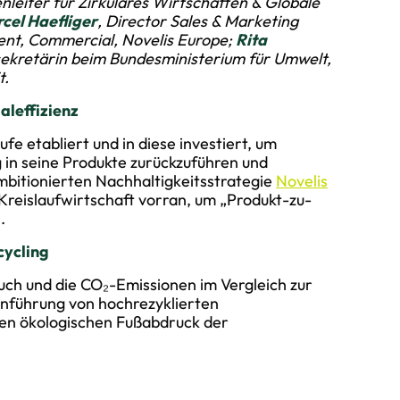
nleiter für Zirkuläres Wirtschaften & Globale
cel Haefliger
, Director Sales & Marketing
dent, Commercial, Novelis Europe;
Rita
sekretärin beim Bundesministerium für Umwelt,
t.
aleffizienz
fe etabliert und in diese investiert, um
 in seine Produkte zurückzuführen und
bitionierten Nachhaltigkeitsstrategie
Novelis
Kreislaufwirtschaft vorran, um „Produkt-zu-
.
cycling
uch und die CO₂-Emissionen im Vergleich zur
inführung von hochrezyklierten
den ökologischen Fußabdruck der