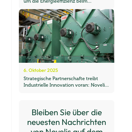
um die Energieeffizienz beim
Aluminiumrecycling zu verbessern
6. Oktober 2025
Strategische Partnerschafte treibt
Industrielle Innovation voran: Novelis
und ABB bündeln ihre Kräfte, um die
Dekarbonisierung zu beschleunigen
Bleiben Sie über die
neuesten Nachrichten
von Novelis auf dem