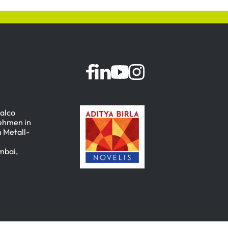
dalco
nehmen in
 Metall-
mbai,