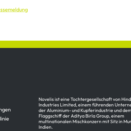
essemeldung
Novelis ist eine Tochtergesellschaft von Hin
Industries Limited, einem führenden Unter
ngen
der Aluminium- und Kupferindustrie und dem
Flaggschiff der Aditya Birla Group, einem
inie
multinationalen Mischkonzern mit Sitz in Mu
Indien.