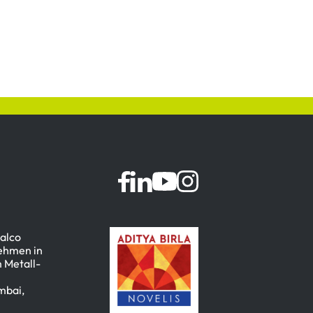
dalco
nehmen in
 Metall-
mbai,