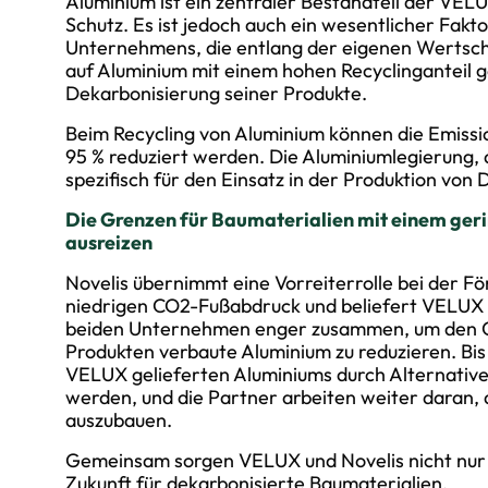
Aluminium ist ein zentraler Bestandteil der VE
Schutz. Es ist jedoch auch ein wesentlicher Fakt
Unternehmens, die entlang der eigenen Wertsch
auf Aluminium mit einem hohen Recyclinganteil g
Dekarbonisierung seiner Produkte.
Beim Recycling von Aluminium können die Emissio
95 % reduziert werden. Die Aluminiumlegierung
spezifisch für den Einsatz in der Produktion von
Die Grenzen für Baumaterialien mit einem ge
ausreizen
Novelis übernimmt eine Vorreiterrolle bei der 
niedrigen CO2-Fußabdruck und beliefert VELUX s
beiden Unternehmen enger zusammen, um den C
Produkten verbaute Aluminium zu reduzieren. Bis
VELUX gelieferten Aluminiums durch Alternative
werden, und die Partner arbeiten weiter daran, d
auszubauen.
Gemeinsam sorgen VELUX und Novelis nicht nur f
Zukunft für dekarbonisierte Baumaterialien.