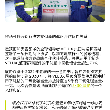
推动可持续铝解决方案创新的战略合作伙伴关系
屋顶窗和天窗领域的全球领导者 VELUX 集团与诺贝丽斯
签署了一项长期商业协议，以加速建筑行业的脱碳进程。
这一低碳解决方案战略合作伙伴关系，将见证用于制造
VELUX 屋顶窗和配件的平轧铝中回收铝含量超过 70%。
该协议基于 2022 年签署的一份意向书，旨在强化双方共
同的目标：到 2030 年，将 VELUX 屋顶窗覆盖件及配件所
用平轧铝的二氧化碳当量排放降至
<
3 千克二氧化碳当量/
千克。此次合作是诺贝丽斯践行我们的
3×30 愿景
的一个
光辉典范。
该协议真正体现了我们在短短五年内实现这一雄心勃
勃的目标的坚定承诺。它还确保了我们未来几年在关