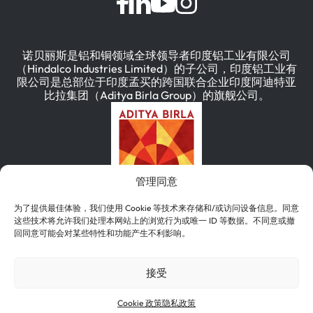
诺贝丽斯是铝和铜领域全球领导者印度铝工业有限公司
（Hindalco Industries Limited）的子公司，印度铝工业有
限公司是总部位于印度孟买的跨国联合企业印度阿迪特亚
比拉集团（Aditya Birla Group）的旗舰公司。
管理同意
为了提供最佳体验，我们使用 Cookie 等技术来存储和/或访问设备信息。同意
这些技术将允许我们处理本网站上的浏览行为或唯一 ID 等数据。不同意或撤
回同意可能会对某些特性和功能产生不利影响。
简体中文
English
(
英语
)
Deutsch
(
德语
)
接受
한국어
(
韩语
)
Português
(
葡萄牙语（巴西）
)
Cookie 政策
隐私政策