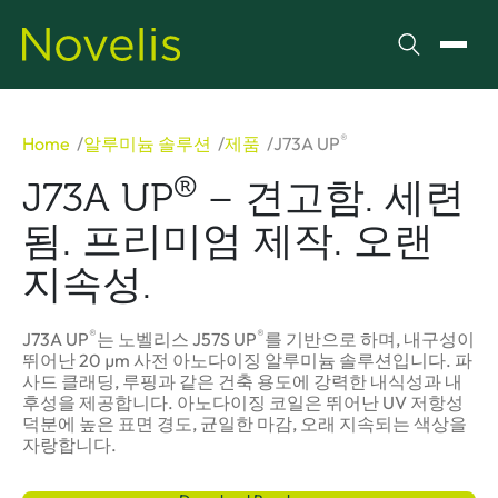
검색
메뉴 
®
Home
알루미늄 솔루션
제품
J73A UP
®
J73A UP
– 견고함. 세련
됨. 프리미엄 제작. 오랜
지속성.
®
®
J73A UP
는 노벨리스 J57S UP
를 기반으로 하며, 내구성이
뛰어난 20 µm 사전 아노다이징 알루미늄 솔루션입니다. 파
사드 클래딩, 루핑과 같은 건축 용도에 강력한 내식성과 내
후성을 제공합니다. 아노다이징 코일은 뛰어난 UV 저항성
덕분에 높은 표면 경도, 균일한 마감, 오래 지속되는 색상을
자랑합니다.