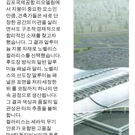
김포국제공항 리모델링에
서 지붕이 중요한 요소인
만큼, 건축가들은 새로 단
장한 공간의 미관을 살리
면서도 구조적·경제적으로
합리적인 소재를 찾고자
했습니다. 그 결과 알루미
늄 지붕 자재로 노벨리스
컬러리스를 선택했습니다.
후도장 방식의 일반 알루
미늄 패널과 달리, 노벨리
스의 선도장 알루미늄 패
널은 표면을 처리·세정한
뒤 롤 코팅까지 하나의 연
속 공정으로 생산됩니다.
그 결과 색상과 품질의 일
관성은 타의 추종을 불허
합니다.
컬러리스는 세라믹 무기
안료가 포함된 고품질
PVdF(폴리비닐리덴 플루