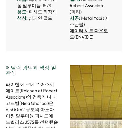
징 알루미늄 J57S
Robert Associate
용도:
파사드 외장재
(파리)
색상:
샴페인 골드
시공:
Metal Yapi (이
스탄불)
데이터 시트 다운로
드(EN)
/
(DE)
메탈릭 광택과 색상 일
관성
라이헨 에 로베르 어소시
에이트(Reichen et Robert
Associate)의 건축가 니나
고르발(Nina Ghorbal)은
6,500m2 규모의 아노다
이징 알루미늄 파사드에
노벨리스 J57S를 선택했습