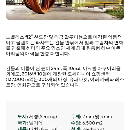
®
노벨리스 ff2
선도장 및 타공 알루미늄으로 마감된 역동적
이고 물결치는 파사드는 건물 안팎에서 빛과 그림자의 변화
를 연출해 센터의 주요 명소인 세계 최대 원통형 해수 아쿠
아리움의 매력을 한층 더합니다.
건물의 이름이 된 높이 24m, 폭 10m의 아크릴 아쿠아리움
외에도, 2016년 10월에 개장한 오세아니아 쇼핑센터
(137,000 m2)는 300개의 매장, 슈퍼마켓, 여러 카페와 레스
토랑, 영화관으로 구성되어 있습니다.
도시:
세랭(Seraing)
두께:
2 mm 및 3 mm
국가:
벨기에
수량:
6,500 m2
제품:
배치 아노다이
설계:
Reichen et