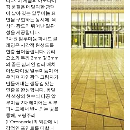
니다. 이 제품의 아노다이
징 품질은 메탈릭한 광택
이 살아 있는 알루미늄 표
면을 구현하는 동시에, 색
상과 광도의 뛰어난 일관
성을 제공합니다.
3차원 알루미늄 파사드 클
래딩은 시각적 완성도를
한층 끌어올립니다. 유리
요소와 두께 2mm 및 3mm
의 골든 샴페인 컬러 배치
아노다이징 알루미늄이 어
우러져 자연광과 그림자가
만들어내는 생동감 있는
연출을 완성합니다. 동일
한 색상의 현수식 타공 알
루미늄 2차 레이어는 외부
파사드에서 반사되는 빛을
통해, 오랑주리
(L’Orangerie)의 외관에 시
각적인 포인트를 더합니