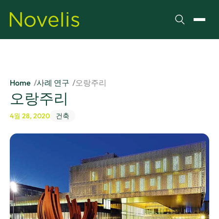
검색
메뉴 
Home
사례 연구
오랑주리
오랑주리
4월 28, 2020
건축