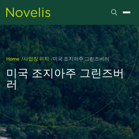
검색
메뉴 
Home
사업장 위치
미국 조지아주 그린즈버러
미국 조지아주 그린즈버
러