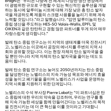
Braghi는 “우리는 나중에 전 세계의 다양한 생산 현장에서
더 광범위한 규모로 구현할 수 있는 혁신적인 솔루션을 개발
하는 동시에 알루미늄 시트에 대해 가장 낮은 총 탄소 발자
국을 제공하도록 제품의 스크랩 사용률을 늘리기 위해 계속
노력할 것입니다.”라고 말했습니다. “압연 알루미늄의 탄소
중립 생산을 주도하는 HES-SO Valais-Wallis, EPFL 및
OIKEN과 같은 탄탄하고 경험 많은 파트너를 두게 되어 매우
자랑스럽게 생각합니다.”
발레 탄소 중립 연구소는 이 지역의 생태계를 더욱 진전시키
고, 노벨리스는 이곳에서 공장의 에너지를 주변의 지역 사
회와 공유할 것입니다. 이는 현장 자체의 탄소 발자국을 줄
일 뿐만 아니라 지역 자체의 탄소 발자국을 줄이는 데도 도
움이 됩니다.
발레 탄소 중립 연구소는 늦어도 2050년까지는 탄소 중립
을 달성한다는 노벨리스의 지속 가능성 목표와 에너지 효율
성을 높이고 폐기물을 줄이며 노벨리스가 사업을 운영하는
지역 사회를 지원하기 위한 단계입니다.
노벨리스의 수석 부사장 Pierre Labat는 “이 파트너십은 탄
소 중립에 대한 우리의 약속을 강조하며, 우리는 연구를 통
해 지속 가능한 세상을 함께 만들어간다는 노벨리스의 목적
을 진전시키는 데 더 큰 혁신을 이룰 것이라고 기대합니