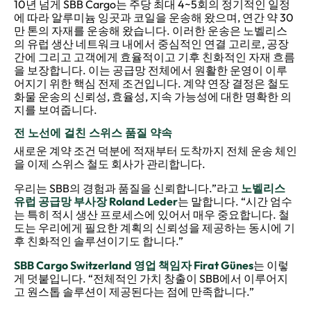
10년 넘게 SBB Cargo는 주당 최대 4~5회의 정기적인 일정
에 따라 알루미늄 잉곳과 코일을 운송해 왔으며, 연간 약 30
만 톤의 자재를 운송해 왔습니다. 이러한 운송은 노벨리스
의 유럽 생산 네트워크 내에서 중심적인 연결 고리로, 공장
간에 그리고 고객에게 효율적이고 기후 친화적인 자재 흐름
을 보장합니다. 이는 공급망 전체에서 원활한 운영이 이루
어지기 위한 핵심 전제 조건입니다. 계약 연장 결정은 철도
화물 운송의 신뢰성, 효율성, 지속 가능성에 대한 명확한 의
지를 보여줍니다.
전 노선에 걸친 스위스 품질 약속
새로운 계약 조건 덕분에 적재부터 도착까지 전체 운송 체인
을 이제 스위스 철도 회사가 관리합니다.
우리는 SBB의 경험과 품질을 신뢰합니다.”라고
노벨리스
유럽 공급망 부사장 Roland Leder
는 말합니다. “시간 엄수
는 특히 적시 생산 프로세스에 있어서 매우 중요합니다. 철
도는 우리에게 필요한 계획의 신뢰성을 제공하는 동시에 기
후 친화적인 솔루션이기도 합니다.”
SBB Cargo Switzerland 영업 책임자 Firat Günes
는 이렇
게 덧붙입니다. “전체적인 가치 창출이 SBB에서 이루어지
고 원스톱 솔루션이 제공된다는 점에 만족합니다.”