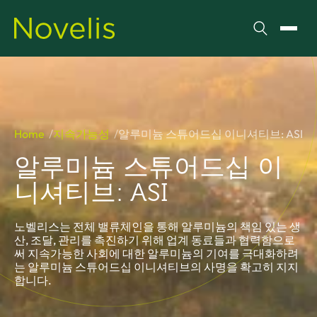
검색
메뉴 
Home
지속가능성
알루미늄 스튜어드십 이니셔티브: ASI
알루미늄 스튜어드십 이
니셔티브: ASI
노벨리스는 전체 밸류체인을 통해 알루미늄의 책임 있는 생
산, 조달, 관리를 촉진하기 위해 업계 동료들과 협력함으로
써 지속가능한 사회에 대한 알루미늄의 기여를 극대화하려
는 알루미늄 스튜어드십 이니셔티브의 사명을 확고히 지지
합니다.