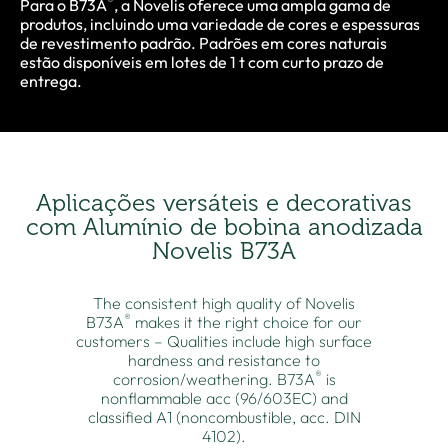
®
Para o B73A
, a Novelis oferece uma ampla gama de
produtos, incluindo uma variedade de cores e espessuras
de revestimento padrão. Padrões em cores naturais
estão disponíveis em lotes de 1 t com curto prazo de
entrega.
Aplicações versáteis e decorativas
com Alumínio de bobina anodizada
Novelis B73A
The consistent high quality of Novelis
®
B73A
makes it the right choice for our
customers – Qualities include high surface
hardness and resistance to
®
corrosion/weathering. B73A
is
nonflammable acc (96/603EC) and
classified A1 (noncombustible, acc. DIN
4102).