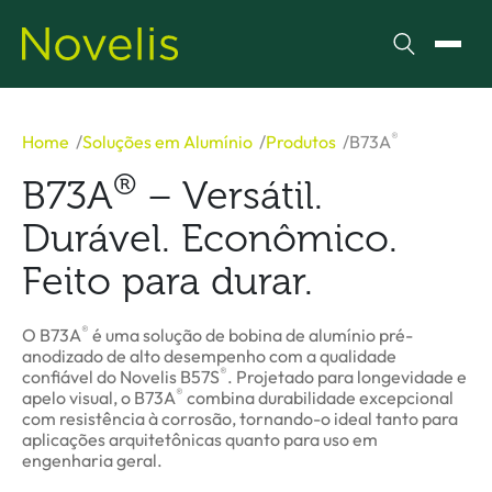
Pesquisar
Alter
®
Home
Soluções em Alumínio
Produtos
B73A
®
B73A
– Versátil.
Durável. Econômico.
Feito para durar.
®
O B73A
é uma solução de bobina de alumínio pré-
anodizado de alto desempenho com a qualidade
®
confiável do Novelis B57S
. Projetado para longevidade e
®
apelo visual, o B73A
combina durabilidade excepcional
com resistência à corrosão, tornando-o ideal tanto para
aplicações arquitetônicas quanto para uso em
engenharia geral.