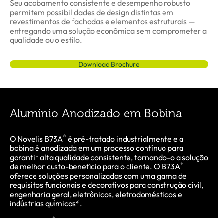
Seu acabamento consistente e desempenho robusto
permitem possibilidades de design distintas em
revestimentos de fachadas e elementos estruturais —
entregando uma solução econômica sem comprometer a
qualidade ou o estilo.
Download Brochure
Alumínio Anodizado em Bobina
®
O Novelis B73A
é pré-tratado industrialmente e a
bobina é anodizada em um processo contínuo para
garantir alta qualidade consistente, tornando-o a solução
®
de melhor custo-benefício para o cliente. O B73A
oferece soluções personalizadas com uma gama de
requisitos funcionais e decorativos para construção civil,
engenharia geral, eletrônicos, eletrodomésticos e
indústrias químicas*.