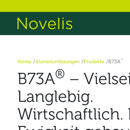
®
Home
Aluminiumlösungen
Produkte
B73A
®
B73A
– Vielsei
Langlebig.
Wirtschaftlich. 