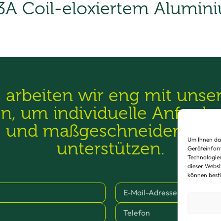
3A Coil-eloxiertem Alumin
s arbeiten wir eng mit uns
, um individuelle Anforde
e und maßgeschneiderte L
Um Ihnen das
unterstützen.
Geräteinform
Technologien
dieser Websi
können best