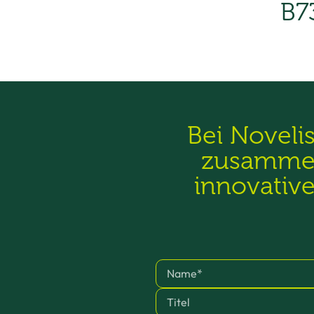
B7
Bei Noveli
zusammen
innovativ