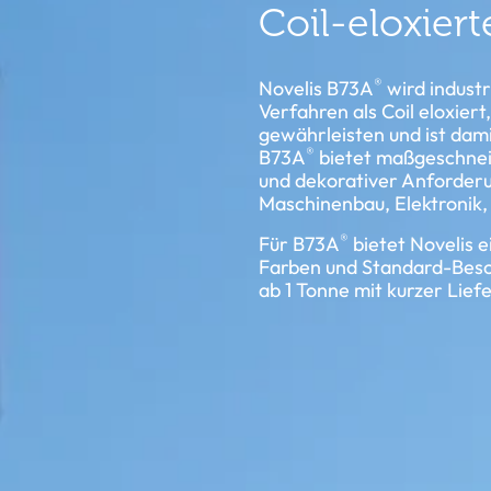
Coil-eloxier
®
Novelis B73A
wird industr
Verfahren als Coil eloxiert
gewährleisten und ist dami
®
B73A
bietet maßgeschneid
und dekorativer Anforderu
Maschinenbau, Elektronik,
®
Für B73A
bietet Novelis 
Farben und Standard-Besch
ab 1 Tonne mit kurzer Lief