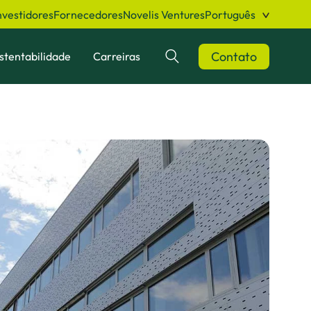
nvestidores
Fornecedores
Novelis Ventures
Português
Contato
stentabilidade
Carreiras
Pesquisar