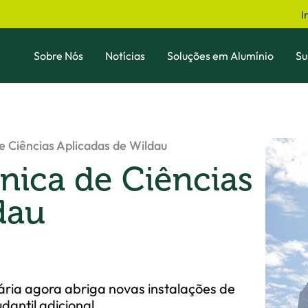
I
Sobre Nós
Notícias
Soluções em Alumínio
Su
e Ciências Aplicadas de Wildau
nica de Ciências
dau
ária agora abriga novas instalações de
dantil adicional.