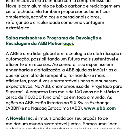
Esta iniciativa está alinhada com o compromisso da
Novelis com alumínio de baixo carbono e reciclagem em
ciclo fechado. Ela também proporcionou benefícios
ambientais, econômicos e operacionais claros,
reforçando a circularidade como uma vantagem
estratégica.
Saiba mais sobre o Programa de Devolução e
Reciclagem da ABB Motion
aqui.
A ABB é uma líder global em tecnologia de eletrificação e
automação, possibilitando um futuro mais sustentável e
eficiente em recursos. Ao conectar sua expertise em
engenharia e digitalização, a ABB ajuda as indústrias a
operar com alto desempenho, tornando-se mais
eficientes, produtivas e sustentáveis para que superem
expectativas. Na ABB, chamamos isso de ‘Projetado para
Superar’. A empresa tem mais de 140 anos de história e
cerca de 110.000 funcionários em todo o mundo. As
ações da ABB estão listadas na SIX Swiss Exchange
(ABBN) e na Nasdaq Estocolmo (ABB).
www.abb.com
A
Novelis Inc.
é impulsionada por seu propósito de
moldar um mundo sustentável juntos. Somos uma líder
global na produção de produtos e soluções inovadores de