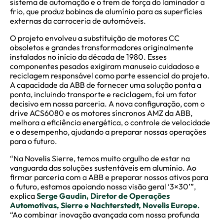
sistema de automação e o trem de força do laminador a
frio, que produz bobinas de alumínio para as superfícies
externas da carroceria de automóveis.
O projeto envolveu a substituição de motores CC
obsoletos e grandes transformadores originalmente
instalados no início da década de 1980. Esses
componentes pesados exigiram manuseio cuidadoso e
reciclagem responsável como parte essencial do projeto.
A capacidade da ABB de fornecer uma solução ponta a
ponta, incluindo transporte e reciclagem, foi um fator
decisivo em nossa parceria. A nova configuração, com o
drive ACS6080 e os motores síncronos AMZ da ABB,
melhora a eficiência energética, o controle de velocidade
e o desempenho, ajudando a preparar nossas operações
para o futuro.
“Na Novelis Sierre, temos muito orgulho de estar na
vanguarda das soluções sustentáveis em alumínio. Ao
firmar parceria com a ABB e preparar nossos ativos para
o futuro, estamos apoiando nossa visão geral ‘3×30’”,
explica
Serge Gaudin, Diretor de Operações
Automotivas, Sierre e Nachterstedt, Novelis Europe.
“Ao combinar inovação avançada com nossa profunda