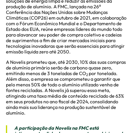
soluções de energia limpa e reduzir as emissões da
a
produção de alumínio. A FMC, lançada na 26
Conferência das Nações Unidas sobre Mudanças
Climáticas (COP26) em outubro de 2021, em colaboração
com o Fórum Econômico Mundial e o Departamento de
Estado dos EUA, reúne empresas líderes do mundo todo
para alavancar seu poder de compra coletivo e cadeias
de suprimentos a fim de criar mercados iniciais para
tecnologias inovadoras que serão essenciais para atingir
emissão líquida zero até 2050.
A Novelis prometeu que, até 2030, 10% das suas compras
de alumínio primário serão de carbono quase zero,
emitindo menos de 3 toneladas de CO
por tonelada.
2
Além disso, a empresa se comprometeu a garantir que
pelo menos 50% de todo o alumínio utilizado venha de
fontes recicladas. A Novelis já superou essa meta,
atingindo uma taxa média de conteúdo reciclado de 63%
em seus produtos no ano fiscal de 2024, consolidando
ainda mais sua liderança na produção sustentável de
alumínio.
A participação da Novelis na FMC está