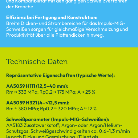
und Kompatibilität mit den gängigen Schweißverfahren
der Branche.
Effizienz bei Fertigung und Konstruktion:
Breite Dicken- und Strombereiche für das Impuls-MIG-
Schweißen sorgen für gleichmäßige Verschmelzung und
Produktivität über alle Plattendicken hinweg.
Technische Daten
Repräsentative Eigenschaften (typische Werte):
AA5059 H111 (12,5–40 mm):
Rm ≈ 333 MPa; Rp0,2 ≈ 175 MPa; A ≈ 25 %
AA5059 H321 (4–<12,5 mm):
Rm ≈ 380 MPa; Rp0,2 ≈ 320 MPa; A ≈ 12 %
Schweißparameter (Impuls-MIG-Schweißen):
AA5183 Zusatzwerkstoff; Argon- oder Argon/Helium-
Schutzgas; Schweißgeschwindigkeiten ca. 0,6–1,3 m/min
je nach Dicke und Gasmischung. (Dient als