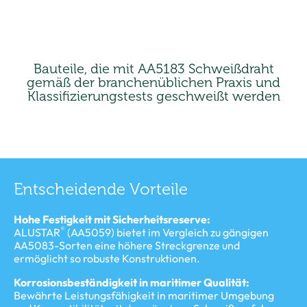
Bauteile, die mit AA5183 Schweißdraht
gemäß der branchenüblichen Praxis und
Klassifizierungstests geschweißt werden
Entscheidende Vorteile
Hohe Festigkeit mit Sicherheitsreserve:
®
ALUSTAR
(AA5059) bietet im Vergleich zu gängigen
AA5083-Sorten eine höhere Streckgrenze und
ermöglicht so robuste Konstruktionen.
Korrosionsbeständigkeit in maritimer Qualität:
Bewährte Leistungsfähigkeit in maritimer Umgebung