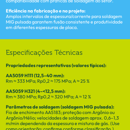
compatibilidade com práticas de soldagem do setor.
Eficiência na fabricação e no projeto:
Amplos intervalos de espessura/corrente para soldagem
MIG pulsada garantem fusão consistente e produtividade
em diferentes espessuras de placa.
Especificações Técnicas
Propriedades representativas (valores típicos):
AA5059 H111 (12,5–40 mm):
Rm ≈ 333 MPa; Rp0,2 ≈ 175 MPa; A ≈ 25 %
AA5059 H321 (4–<12,5 mm):
Rm ≈ 380 MPa; Rp0,2 ≈ 320 MPa; A ≈ 12 %
Parâmetros de soldagem (soldagem MIG pulsada):
Fio de enchimento AA5183; proteção com Argônio ou
Argônio/Hélio; velocidades de soldagem aprox. 0,6–1,3
m/min dependendo da espessura e mistura de gás. (Use
como orientação; confirme conforme classificação.)