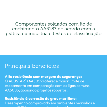
Componentes soldados com fio de
enchimento AA5183 de acordo com a
prática da indústria e testes de classificação
Principais benefícios
Alta resistência com margem de segurança:
®
O ALUSTAR
(AA5059) oferece maior limite de
escoamento em comparação com as ligas comuns
AA5083, apoiando projetos robustos.
Resistência à corrosão de grau marítimo:
Desempenho comprovado em ambientes marinhos e