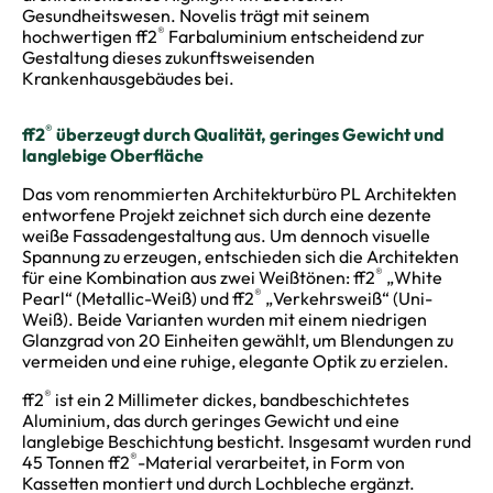
Gesundheitswesen. Novelis trägt mit seinem
®
hochwertigen ff2
Farbaluminium entscheidend zur
Gestaltung dieses zukunftsweisenden
Krankenhausgebäudes bei.
®
ff2
überzeugt durch Qualität, geringes Gewicht und
langlebige Oberfläche
Das vom renommierten Architekturbüro PL Architekten
entworfene Projekt zeichnet sich durch eine dezente
weiße Fassadengestaltung aus. Um dennoch visuelle
Spannung zu erzeugen, entschieden sich die Architekten
®
für eine Kombination aus zwei Weißtönen: ff2
„White
®
Pearl“ (Metallic-Weiß) und ff2
„Verkehrsweiß“ (Uni-
Weiß). Beide Varianten wurden mit einem niedrigen
Glanzgrad von 20 Einheiten gewählt, um Blendungen zu
vermeiden und eine ruhige, elegante Optik zu erzielen.
®
ff2
ist ein 2 Millimeter dickes, bandbeschichtetes
Aluminium, das durch geringes Gewicht und eine
langlebige Beschichtung besticht. Insgesamt wurden rund
®
45 Tonnen ff2
-Material verarbeitet, in Form von
Kassetten montiert und durch Lochbleche ergänzt.