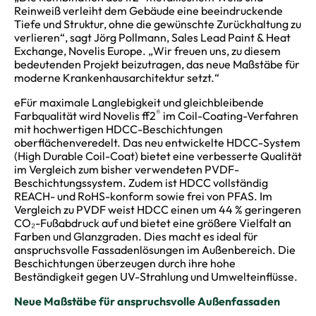
Reinweiß verleiht dem Gebäude eine beeindruckende
Tiefe und Struktur, ohne die gewünschte Zurückhaltung zu
verlieren“, sagt Jörg Pollmann, Sales Lead Paint & Heat
Exchange, Novelis Europe. „Wir freuen uns, zu diesem
bedeutenden Projekt beizutragen, das neue Maßstäbe für
moderne Krankenhausarchitektur setzt.“
eFür maximale Langlebigkeit und gleichbleibende
®
Farbqualität wird Novelis ff2
im Coil-Coating-Verfahren
mit hochwertigen HDCC-Beschichtungen
oberflächenveredelt. Das neu entwickelte HDCC-System
(High Durable Coil-Coat) bietet eine verbesserte Qualität
im Vergleich zum bisher verwendeten PVDF-
Beschichtungssystem. Zudem ist HDCC vollständig
REACH- und RoHS-konform sowie frei von PFAS. Im
Vergleich zu PVDF weist HDCC einen um 44 % geringeren
CO₂-Fußabdruck auf und bietet eine größere Vielfalt an
Farben und Glanzgraden. Dies macht es ideal für
anspruchsvolle Fassadenlösungen im Außenbereich. Die
Beschichtungen überzeugen durch ihre hohe
Beständigkeit gegen UV-Strahlung und Umwelteinflüsse.
Neue Maßstäbe für anspruchsvolle Außenfassaden