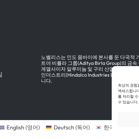
노벨리스는 인도 뭄바이에 본사를 둔 다국적 
트야 비를라 그룹(Aditya Birla Group)의 금
계열사이자 알루미늄 및 구리 산업을 선도하
침
인더스트리(Hindalco Industries Limited)
니다.
최상의 경험
액세스합니다.
를 처리할 수
수 있습니다.
English
(
영어
)
Deutsch
(
독어
)
한국어
P